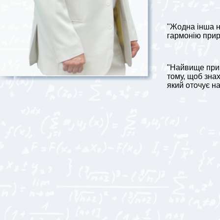
"Жодна інша н
гармонію прир
"Найвище при
тому, щоб зна
який оточує на